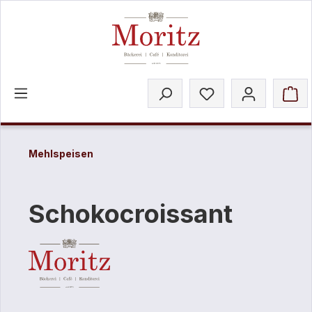
inhalt springen
Mehlspeisen
Schokocroissant